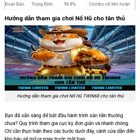
Đoạt Bảo
Trung Bình
96.8%
Combo nổ liên hoàn
Hướng dẫn tham gia chơi Nổ Hũ cho tân thủ
Hướng dẫn tham gia chơi Nổ Hũ TWIN68 cho tân thủ
Bạn đã sẵn sàng để bắt đầu hành trình săn tiền thưởng
chưa? Quy trình tham gia cực kỳ đơn giản và nhanh chóng.
Chỉ cần thực hiện theo các bước dưới đây, cánh cửa dẫn đến
kho báu sẽ mở ra ngay trước mắt bạn.