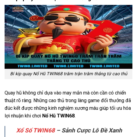
Bí kíp quay Nổ Hũ TWIN68 trăm trận trăm thắng từ cao thủ
Quay hũ không chỉ dựa vào may mắn mà còn cần có chiến
thuật rõ ràng. Những cao thủ trong làng game đổi thưởng đã
đúc kết được những kinh nghiệm xương máu giúp tối ưu hóa
lợi nhuận khi chơi
Nổ Hũ TWIN68
.
Xổ Số TWIN68
– Sảnh Cược Lô Đề Xanh