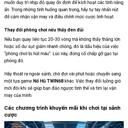
muốn duy trì nhịp độ quay ổn định để kích hoạt các tính năng
ẩn. Trong những tình huống quan trọng, hãy tự tay nhấn nút
để cảm nhận vận may và điều chỉnh mức cược linh hoạt.
Thay đổi phòng chơi nếu thấy đen đủi
Nếu bạn quay liên tục 20-30 vòng mà không thấy thắng lớn
hoặc số dư sụt giảm nhanh chóng, đó là dấu hiệu của việc
“phòng chơi bị hút máu”. Lúc này, đừng cố chấp gỡ gạc tại
phòng đó.
Hãy thoát ra ngoài sảnh, chờ đợi vài phút hoặc chuyển sang
một tựa game
Nổ Hũ TWIN68
khác. Việc thay đổi luồng gió
mới đôi khi sẽ giúp bạn đảo ngược tình thế và tìm lại vận
may của mình.
Các chương trình khuyến mãi khi chơi tại sảnh
cược