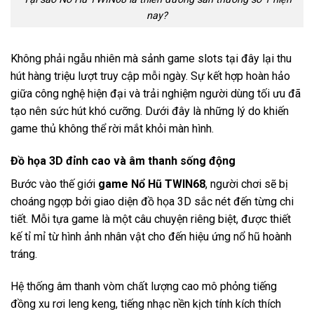
nay?
Không phải ngẫu nhiên mà sảnh game slots tại đây lại thu
hút hàng triệu lượt truy cập mỗi ngày. Sự kết hợp hoàn hảo
giữa công nghệ hiện đại và trải nghiệm người dùng tối ưu đã
tạo nên sức hút khó cưỡng. Dưới đây là những lý do khiến
game thủ không thể rời mắt khỏi màn hình.
Đồ họa 3D đỉnh cao và âm thanh sống động
Bước vào thế giới
game Nổ Hũ TWIN68
, người chơi sẽ bị
choáng ngợp bởi giao diện đồ họa 3D sắc nét đến từng chi
tiết. Mỗi tựa game là một câu chuyện riêng biệt, được thiết
kế tỉ mỉ từ hình ảnh nhân vật cho đến hiệu ứng nổ hũ hoành
tráng.
Hệ thống âm thanh vòm chất lượng cao mô phỏng tiếng
đồng xu rơi leng keng, tiếng nhạc nền kịch tính kích thích