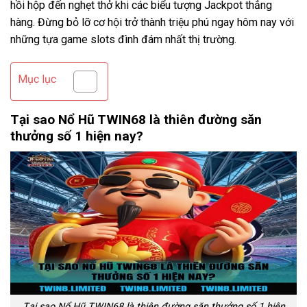
hồi hộp đến nghẹt thở khi các biểu tượng Jackpot thẳng
hàng. Đừng bỏ lỡ cơ hội trở thành triệu phú ngay hôm nay với
những tựa game slots đình đám nhất thị trường.
Mục lục
Tại sao Nổ Hũ TWIN68 là thiên đường săn
thưởng số 1 hiện nay?
Tại sao Nổ Hũ TWIN68 là thiên đường săn thưởng số 1 hiện