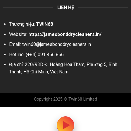
LIÊN HỆ
Thương hiệu:
TWIN68
Website:
https://jamesbonddrycleaners.in/
Email:
twin68@jamesbonddrycleaners.in
Hotline: (+84) 091 456 856
Địa chỉ: 220/93D Đ. Hoàng Hoa Thám, Phường 5, Bình
Thạnh, Hồ Chí Minh, Việt Nam
Copyright 2025 © Twin68 Limited