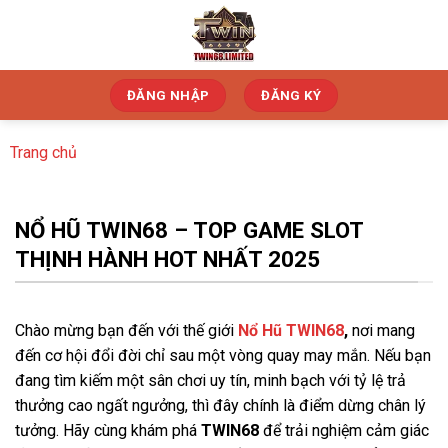
Bỏ
qua
nội
dung
ĐĂNG NHẬP
ĐĂNG KÝ
Trang chủ
NỔ HŨ TWIN68 – TOP GAME SLOT
THỊNH HÀNH HOT NHẤT 2025
Chào mừng bạn đến với thế giới
Nổ Hũ TWIN68
,
nơi mang
đến cơ hội đổi đời chỉ sau một vòng quay may mắn. Nếu bạn
đang tìm kiếm một sân chơi uy tín, minh bạch với tỷ lệ trả
thưởng cao ngất ngưởng, thì đây chính là điểm dừng chân lý
tưởng. Hãy cùng khám phá
TWIN68
để trải nghiệm cảm giác