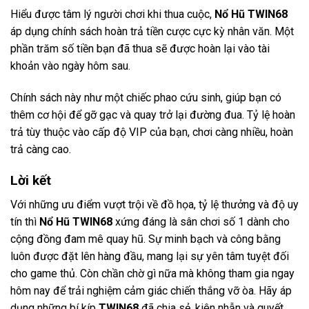
Hiểu được tâm lý người chơi khi thua cuộc,
Nổ Hũ TWIN68
áp dụng chính sách hoàn trả tiền cược cực kỳ nhân văn. Một
phần trăm số tiền bạn đã thua sẽ được hoàn lại vào tài
khoản vào ngày hôm sau.
Chính sách này như một chiếc phao cứu sinh, giúp bạn có
thêm cơ hội để gỡ gạc và quay trở lại đường đua. Tỷ lệ hoàn
trả tùy thuộc vào cấp độ VIP của bạn, chơi càng nhiều, hoàn
trả càng cao.
Lời kết
Với những ưu điểm vượt trội về đồ họa, tỷ lệ thưởng và độ uy
tín thì
Nổ Hũ TWIN68
xứng đáng là sân chơi số 1 dành cho
cộng đồng đam mê quay hũ. Sự minh bạch và công bằng
luôn được đặt lên hàng đầu, mang lại sự yên tâm tuyệt đối
cho game thủ. Còn chần chờ gì nữa mà không tham gia ngay
hôm nay để trải nghiệm cảm giác chiến thắng vỡ òa. Hãy áp
dụng những bí kíp
TWIN68
đã chia sẻ, kiên nhẫn và quyết