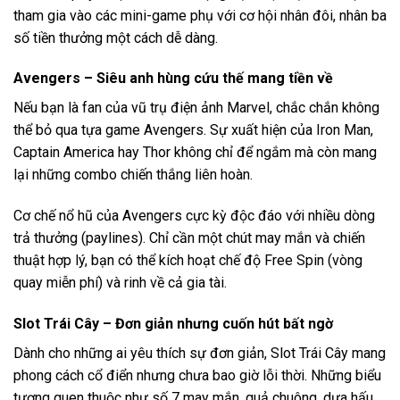
tham gia vào các mini-game phụ với cơ hội nhân đôi, nhân ba
số tiền thưởng một cách dễ dàng.
Avengers – Siêu anh hùng cứu thế mang tiền về
Nếu bạn là fan của vũ trụ điện ảnh Marvel, chắc chắn không
thể bỏ qua tựa game Avengers. Sự xuất hiện của Iron Man,
Captain America hay Thor không chỉ để ngắm mà còn mang
lại những combo chiến thắng liên hoàn.
Cơ chế nổ hũ của Avengers cực kỳ độc đáo với nhiều dòng
trả thưởng (paylines). Chỉ cần một chút may mắn và chiến
thuật hợp lý, bạn có thể kích hoạt chế độ Free Spin (vòng
quay miễn phí) và rinh về cả gia tài.
Slot Trái Cây – Đơn giản nhưng cuốn hút bất ngờ
Dành cho những ai yêu thích sự đơn giản, Slot Trái Cây mang
phong cách cổ điển nhưng chưa bao giờ lỗi thời. Những biểu
tượng quen thuộc như số 7 may mắn, quả chuông, dưa hấu