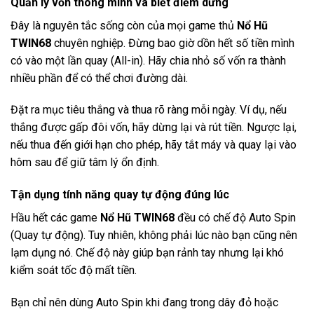
Quản lý vốn thông minh và biết điểm dừng
Đây là nguyên tắc sống còn của mọi game thủ
Nổ Hũ
TWIN68
chuyên nghiệp. Đừng bao giờ dồn hết số tiền mình
có vào một lần quay (All-in). Hãy chia nhỏ số vốn ra thành
nhiều phần để có thể chơi đường dài.
Đặt ra mục tiêu thắng và thua rõ ràng mỗi ngày. Ví dụ, nếu
thắng được gấp đôi vốn, hãy dừng lại và rút tiền. Ngược lại,
nếu thua đến giới hạn cho phép, hãy tắt máy và quay lại vào
hôm sau để giữ tâm lý ổn định.
Tận dụng tính năng quay tự động đúng lúc
Hầu hết các game
Nổ Hũ TWIN68
đều có chế độ Auto Spin
(Quay tự động). Tuy nhiên, không phải lúc nào bạn cũng nên
lạm dụng nó. Chế độ này giúp bạn rảnh tay nhưng lại khó
kiểm soát tốc độ mất tiền.
Bạn chỉ nên dùng Auto Spin khi đang trong dây đỏ hoặc