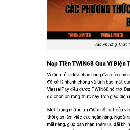
Các Phương Thức N
Nạp Tiền TWIN68 Qua Ví Điện 
Ví điện tử là lựa chọn hàng đầu của nhiều
độ xử lý nhanh chóng và tính bảo mật ca
ViettelPay đều được TWIN68 hỗ trợ. Bạn c
đó chọn phương thức này trên giao diện n
Một trong những ưu điểm nổi bật của ví đi
thời gian làm việc của ngân hàng. Ngoài r
mãi riêng, giúp bạn nhận thêm ưu đãi khi 