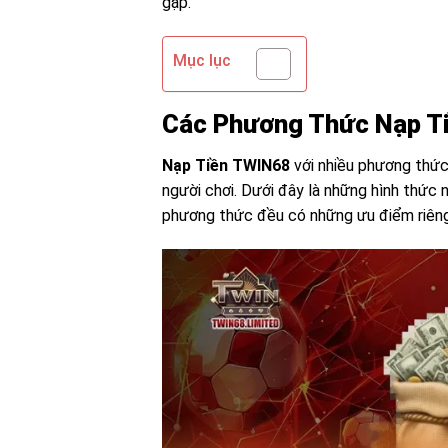
gặp.
Mục lục
Các Phương Thức Nạp Ti
Nạp
T
iền TWIN68
với nhiều phương thức 
người chơi. Dưới đây là những hình thức n
phương thức đều có những ưu điểm riêng,