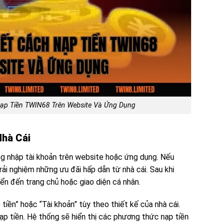
Nạp Tiền TWIN68 Trên Website Và Ứng Dụng
Nhà Cái
ng nhập tài khoản trên website hoặc ứng dụng. Nếu
rải nghiệm những ưu đãi hấp dẫn từ nhà cái. Sau khi
n đến trang chủ hoặc giao diện cá nhân.
 tiền” hoặc “Tài khoản” tùy theo thiết kế của nhà cái.
ạp tiền. Hệ thống sẽ hiển thị các phương thức nạp tiền