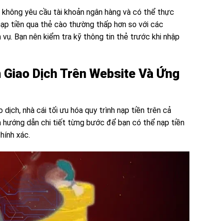
 không yêu cầu tài khoản ngân hàng và có thể thực
 nạp tiền qua thẻ cào thường thấp hơn so với các
vụ. Bạn nên kiểm tra kỹ thông tin thẻ trước khi nhập
 Giao Dịch Trên Website Và Ứng
dịch, nhà cái tối ưu hóa quy trình nạp tiền trên cả
à hướng dẫn chi tiết từng bước để bạn có thể nạp tiền
hính xác.