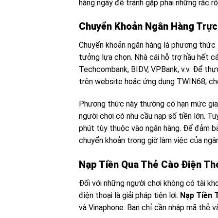
hàng ngày để tránh gặp phải những rắc rố
Chuyển Khoản Ngân Hàng Trực
Chuyển khoản ngân hàng là phương thức t
tưởng lựa chọn. Nhà cái hỗ trợ hầu hết 
Techcombank, BIDV, VPBank, v.v. Để thực 
trên website hoặc ứng dụng TWIN68, chọ
Phương thức này thường có hạn mức giao 
người chơi có nhu cầu nạp số tiền lớn. Tu
phút tùy thuộc vào ngân hàng. Để đảm bả
chuyển khoản trong giờ làm việc của ngâ
Nạp Tiền Qua Thẻ Cào Điện Th
Đối với những người chơi không có tài kh
điện thoại là giải pháp tiện lợi.
Nạp
T
iền
và Vinaphone. Bạn chỉ cần nhập mã thẻ và