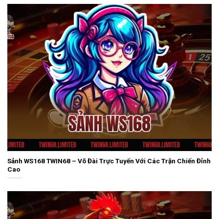
Sảnh WS168
Sảnh WS168 TWIN68 – Võ Đài Trực Tuyến Với Các Trận Chiến Đỉnh
Cao