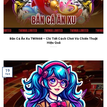
Bắn Cá Ăn Xu
Bắn Cá Ăn Xu TWIN68 – Chi Tiết Cách Chơi Và Chiến Thuật
Hiệu Quả
19
Th9