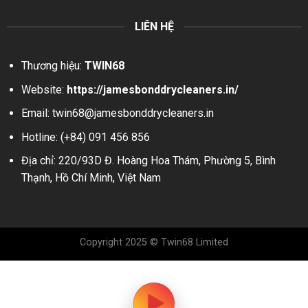
LIÊN HỆ
Thương hiệu:
TWIN68
Website:
https://jamesbonddrycleaners.in/
Email:
twin68@jamesbonddrycleaners.in
Hotline: (+84) 091 456 856
Địa chỉ: 220/93D Đ. Hoàng Hoa Thám, Phường 5, Bình
Thạnh, Hồ Chí Minh, Việt Nam
Copyright 2025 © Twin68 Limited