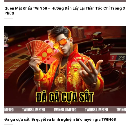
Quên Mật Khẩu TWIN68 – Hướng Dẫn Lấy Lại Thần Tốc Chỉ Trong 3
Phút!
đá gà cựa sắt
Đá gà cựa sắt: Bí quyết và kinh nghiệm từ chuyên gia TWIN68