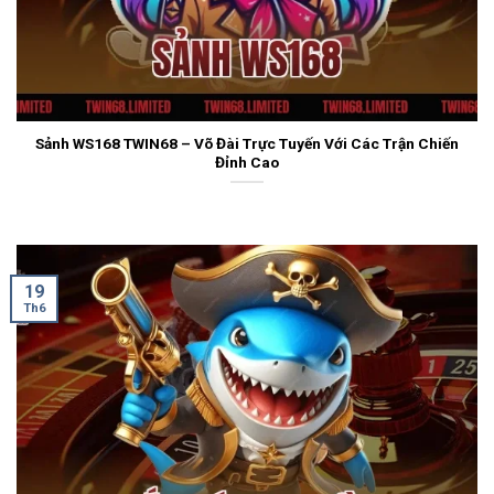
Sảnh WS168
Sảnh WS168 TWIN68 – Võ Đài Trực Tuyến Với Các Trận Chiến
Đỉnh Cao
19
Th6