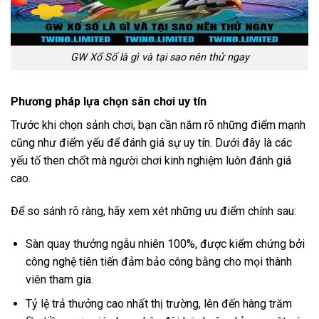
GW Xổ Số là gì và tại sao nên thử ngay
Phương pháp lựa chọn sân chơi uy tín
Trước khi chọn sảnh chơi, bạn cần nắm rõ những điểm mạnh
cũng như điểm yếu để đánh giá sự uy tín. Dưới đây là các
yếu tố then chốt mà người chơi kinh nghiệm luôn đánh giá
cao.
Để so sánh rõ ràng, hãy xem xét những ưu điểm chính sau:
Sàn quay thưởng ngẫu nhiên 100%, được kiểm chứng bởi
công nghệ tiên tiến đảm bảo công bằng cho mọi thành
viên tham gia.
Tỷ lệ trả thưởng cao nhất thị trường, lên đến hàng trăm