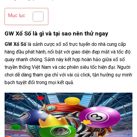
Mục lục
GW Xổ Số là gì và tại sao nên thử ngay
GW Xổ Số
là sảnh cược xổ số trực tuyến do nhà cung cấp
hàng đầu phát hành, nổi bật với giao diện đẹp mắt và tốc độ
quay nhanh chóng. Sảnh này kết hợp hoàn hảo giữa xổ số
truyền thống Việt Nam và các phiên siêu tốc hiện đại. Người
chơi dễ dàng tham gia chỉ với vài cú click, tận hưởng sự minh
bạch tuyệt đối trong mọi kết quả.