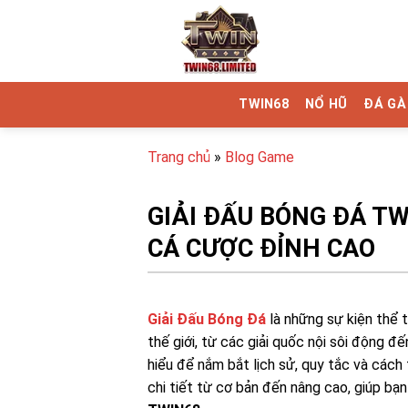
Bỏ
qua
nội
dung
TWIN68
NỔ HŨ
ĐÁ GÀ
Trang chủ
»
Blog Game
GIẢI ĐẤU BÓNG ĐÁ TW
CÁ CƯỢC ĐỈNH CAO
Giải Đấu Bóng Đá
là những sự kiện thể 
thế giới, từ các giải quốc nội sôi động đ
hiểu để nắm bắt lịch sử, quy tắc và cách
chi tiết từ cơ bản đến nâng cao, giúp bạn