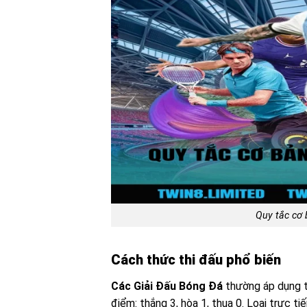
Quy tắc cơ 
Cách thức thi đấu phổ biến
Các Giải Đấu Bóng Đá
thường áp dụng th
điểm: thắng 3, hòa 1, thua 0. Loại trực t