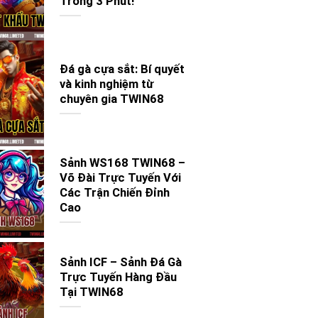
Trong 3 Phút!
u TWIN68
Đá gà cựa sắt: Bí quyết
và kinh nghiệm từ
chuyên gia TWIN68
à cựa
Sảnh WS168 TWIN68 –
Võ Đài Trực Tuyến Với
Các Trận Chiến Đỉnh
Cao
h WS168
Sảnh ICF – Sảnh Đá Gà
Trực Tuyến Hàng Đầu
Tại TWIN68
 ICF