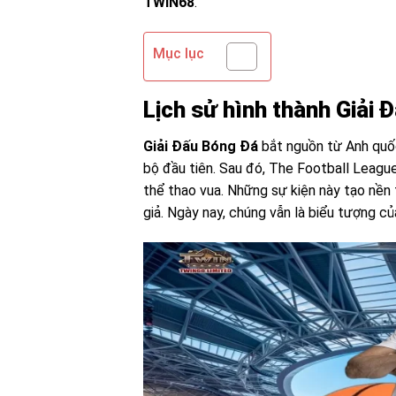
TWIN68
.
Mục lục
Lịch sử hình thành Giải 
Giải Đấu Bóng Đá
bắt nguồn từ Anh quốc
bộ đầu tiên. Sau đó, The Football Leagu
thể thao vua. Những sự kiện này tạo nền t
giả. Ngày nay, chúng vẫn là biểu tượng 