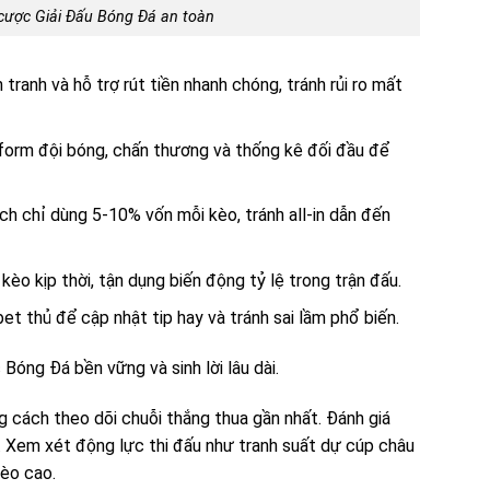
cược Giải Đấu Bóng Đá an toàn
 tranh và hỗ trợ rút tiền nhanh chóng, tránh rủi ro mất
orm đội bóng, chấn thương và thống kê đối đầu để
h chỉ dùng 5-10% vốn mỗi kèo, tránh all-in dẫn đến
kèo kịp thời, tận dụng biến động tỷ lệ trong trận đấu.
et thủ để cập nhật tip hay và tránh sai lầm phổ biến.
óng Đá bền vững và sinh lời lâu dài.
g cách theo dõi chuỗi thắng thua gần nhất. Đánh giá
 Xem xét động lực thi đấu như tranh suất dự cúp châu
kèo cao.