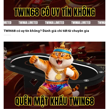
TWIN68 có uy tín không
TWIN68 có uy tín không? Đánh giá chi tiết từ chuyên gia
quên mật khẩu TWIN68