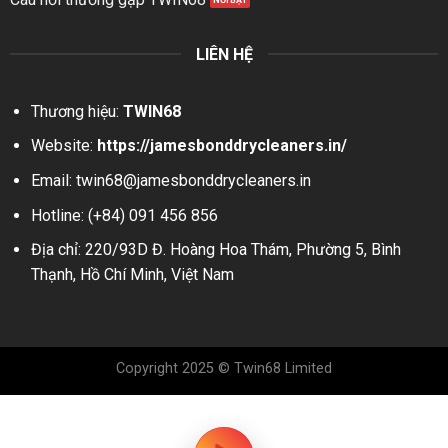
LIÊN HỆ
Thương hiệu:
TWIN68
Website:
https://jamesbonddrycleaners.in/
Email:
twin68@jamesbonddrycleaners.in
Hotline: (+84) 091 456 856
Địa chỉ: 220/93D Đ. Hoàng Hoa Thám, Phường 5, Bình
Thạnh, Hồ Chí Minh, Việt Nam
Copyright 2025 © Twin68 Limited