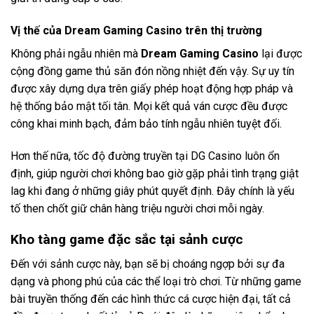
Vị thế của Dream Gaming Casino trên thị trường
Không phải ngẫu nhiên mà
Dream Gaming Casino
lại được
cộng đồng game thủ săn đón nồng nhiệt đến vậy. Sự uy tín
được xây dựng dựa trên giấy phép hoạt động hợp pháp và
hệ thống bảo mật tối tân. Mọi kết quả ván cược đều được
công khai minh bạch, đảm bảo tính ngẫu nhiên tuyệt đối.
Hơn thế nữa, tốc độ đường truyền tại DG Casino luôn ổn
định, giúp người chơi không bao giờ gặp phải tình trạng giật
lag khi đang ở những giây phút quyết định. Đây chính là yếu
tố then chốt giữ chân hàng triệu người chơi mỗi ngày.
Kho tàng game đặc sắc tại sảnh cược
Đến với sảnh cược này, bạn sẽ bị choáng ngợp bởi sự đa
dạng và phong phú của các thể loại trò chơi. Từ những game
bài truyền thống đến các hình thức cá cược hiện đại, tất cả