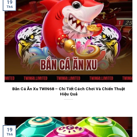
19
Th6
Bắn Cá Ăn Xu
Bắn Cá Ăn Xu TWIN68 – Chi Tiết Cách Chơi Và Chiến Thuật
Hiệu Quả
19
Th6