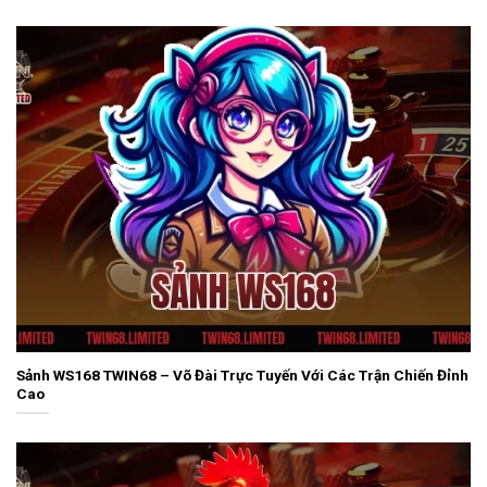
Sảnh WS168
Sảnh WS168 TWIN68 – Võ Đài Trực Tuyến Với Các Trận Chiến Đỉnh
Cao