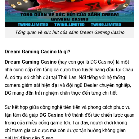
Tổng quan về sức hút của sảnh Dream Gaming Casino
Dream Gaming Casino là gì?
Dream Gaming Casino
(hay còn gọi là DG Casino) là một
nhà cung cấp nền tảng cá cược trực tuyến hàng đầu tại Châu
Á, có trụ sở chính đặt tại Thái Lan. Nổi tiếng với hệ thống
camera giám sát hiện đại và đội ngũ Dealer chuyên nghiệp,
DG mang đến trải nghiệm chân thực đến từng chi tiết.
Sự kết hợp giữa công nghệ tiên tiến và phong cách phục vụ
tận tâm đã giúp
DG Casino
trở thành đối tác chiến lược quan
trọng của nhiều cổng game lớn. Tại đây, người chơi không
chỉ tham gia cá cược mà còn được tận hưởng không gian
giải trí đẳng cấp 5 sao.