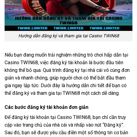
Hướng dẫn đăng ký và tham gia tại Casino TWIN68
Nếu bạn đang muốn trải nghiệm những trò chơi hấp dẫn tại
Casino TWIN68, việc đăng ký tài khoản là bước đầu tiên
không thể bỏ qua. Quá trình đăng ký tại nhà cái vô cùng đơn
giản và nhanh chóng, giúp người chơi có thể bắt đầu tham
gia ngay lập tức. Dưới đây là hướng dẫn chi tiết để bạn có
thể đăng ký và tham gia tại TWIN68 một cách dễ dàng.
Các bước đăng ký tài khoản đơn giản
Để đăng ký tài khoản tại Casino TWIN68, bạn chỉ cần truy
cập vào trang chủ của nhà cái và nhấp vào nút “Đăng ký”.
Sau đó, bạn sẽ được yêu cầu điền một số thông tin cơ bản