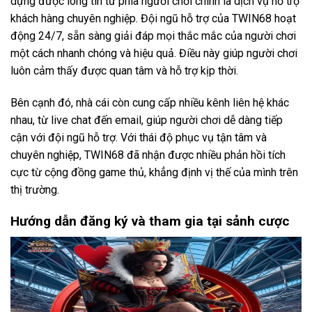
dựng được lòng tin từ phía người chơi chính là dịch vụ hỗ trợ
khách hàng chuyên nghiệp. Đội ngũ hỗ trợ của TWIN68 hoạt
động 24/7, sẵn sàng giải đáp mọi thắc mắc của người chơi
một cách nhanh chóng và hiệu quả. Điều này giúp người chơi
luôn cảm thấy được quan tâm và hỗ trợ kịp thời.
Bên cạnh đó, nhà cái còn cung cấp nhiều kênh liên hệ khác
nhau, từ live chat đến email, giúp người chơi dễ dàng tiếp
cận với đội ngũ hỗ trợ. Với thái độ phục vụ tận tâm và
chuyên nghiệp, TWIN68 đã nhận được nhiều phản hồi tích
cực từ cộng đồng game thủ, khẳng định vị thế của mình trên
thị trường.
Hướng dẫn đăng ký và tham gia tại sảnh cược