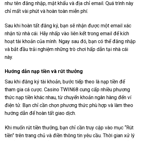
như tên đăng nhập, mật khẩu và địa chỉ email. Quá trình này
chỉ mất vài phút và hoàn toàn miễn phí.
Sau khi hoàn tất đăng ký, bạn sẽ nhận được một email xác
nhận từ nhà cái. Hãy nhấp vào liên kết trong email để kích
hoạt tài khoản của mình. Ngay sau đó, bạn có thể đăng nhập
và bắt đầu trải nghiệm những trò chơi hấp dẫn tại nhà cái
này.
Hướng dẫn nạp tiền và rút thưởng
Sau khi đăng ký tài khoản, bước tiếp theo là nạp tiền để
tham gia cá cược. Casino TWIN68 cung cấp nhiều phương
thức nạp tiền khác nhau, từ chuyển khoản ngân hàng đến ví
điện tử. Bạn chỉ cần chọn phương thức phù hợp và làm theo
hướng dẫn để hoàn tất giao dịch.
Khi muốn rút tiền thưởng, bạn chỉ cần truy cập vào mục “Rút
tiền” trên trang chủ và điền thông tin yêu cầu. Thời gian xử lý