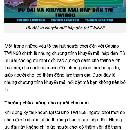
Ưu đãi và khuyến mãi hấp dẫn tại TWIN68
Một trong những yếu tố thu hút người chơi đến với Casino
TWIN68 chính là những chương trình khuyến mãi hấp dẫn. Từ
ưu đãi cho người mới đến các sự kiện dành cho thành viên
lâu năm, nhà cái luôn mang đến những phần thưởng giá trị,
giúp người chơi có thêm động lực tham gia. Dưới đây là
những chương trình khuyến mãi nổi bật mà bạn không nên bỏ
lỡ.
Thưởng chào mừng cho người chơi mới
Khi đăng ký tài khoản tại Casino TWIN68, người chơi mới sẽ
nhận được những phần thưởng chào mừng hấp dẫn. Những
ưu đãi này không chỉ giúp người chơi có thêm vốn để tham