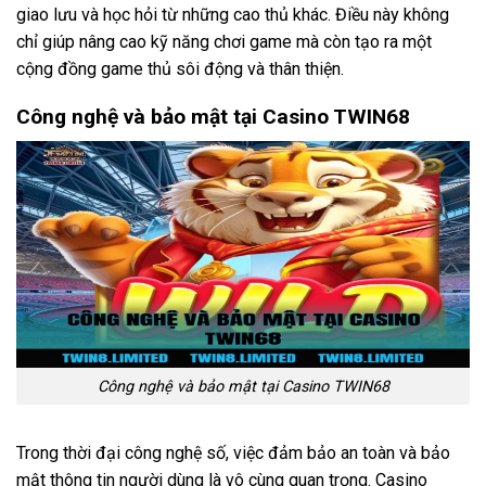
giao lưu và học hỏi từ những cao thủ khác. Điều này không
chỉ giúp nâng cao kỹ năng chơi game mà còn tạo ra một
cộng đồng game thủ sôi động và thân thiện.
Công nghệ và bảo mật tại Casino TWIN68
Công nghệ và bảo mật tại Casino TWIN68
Trong thời đại công nghệ số, việc đảm bảo an toàn và bảo
mật thông tin người dùng là vô cùng quan trọng. Casino