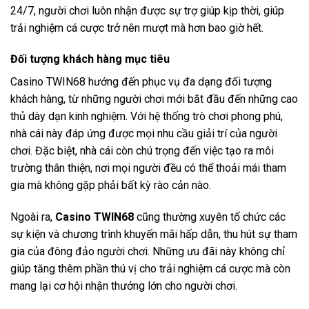
24/7, người chơi luôn nhận được sự trợ giúp kịp thời, giúp
trải nghiệm cá cược trở nên mượt mà hơn bao giờ hết.
Đối tượng khách hàng mục tiêu
Casino TWIN68 hướng đến phục vụ đa dạng đối tượng
khách hàng, từ những người chơi mới bắt đầu đến những cao
thủ dày dạn kinh nghiệm. Với hệ thống trò chơi phong phú,
nhà cái này đáp ứng được mọi nhu cầu giải trí của người
chơi. Đặc biệt, nhà cái còn chú trọng đến việc tạo ra môi
trường thân thiện, nơi mọi người đều có thể thoải mái tham
gia mà không gặp phải bất kỳ rào cản nào.
Ngoài ra,
Casino TWIN68
cũng thường xuyên tổ chức các
sự kiện và chương trình khuyến mãi hấp dẫn, thu hút sự tham
gia của đông đảo người chơi. Những ưu đãi này không chỉ
giúp tăng thêm phần thú vị cho trải nghiệm cá cược mà còn
mang lại cơ hội nhận thưởng lớn cho người chơi.