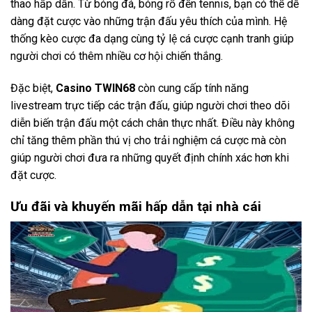
thao hấp dẫn. Từ bóng đá, bóng rổ đến tennis, bạn có thể dễ
dàng đặt cược vào những trận đấu yêu thích của mình. Hệ
thống kèo cược đa dạng cùng tỷ lệ cá cược cạnh tranh giúp
người chơi có thêm nhiều cơ hội chiến thắng.
Đặc biệt,
Casino TWIN68
còn cung cấp tính năng
livestream trực tiếp các trận đấu, giúp người chơi theo dõi
diễn biến trận đấu một cách chân thực nhất. Điều này không
chỉ tăng thêm phần thú vị cho trải nghiệm cá cược mà còn
giúp người chơi đưa ra những quyết định chính xác hơn khi
đặt cược.
Ưu đãi và khuyến mãi hấp dẫn tại nhà cái