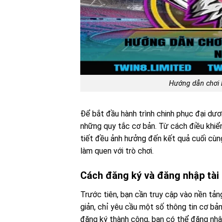
Hướng dẫn chơi 
Để bắt đầu hành trình chinh phục đại dư
những quy tắc cơ bản. Từ cách điều khiển
tiết đều ảnh hưởng đến kết quả cuối cùng
làm quen với trò chơi.
Cách đăng ký và đăng nhập tài
Trước tiên, bạn cần truy cập vào nền tản
giản, chỉ yêu cầu một số thông tin cơ bản
đăng ký thành công, bạn có thể đăng nhậ