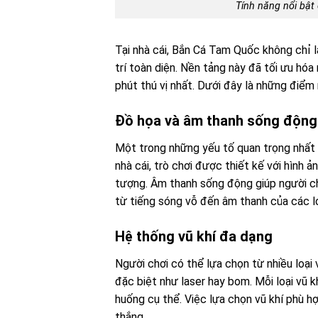
Tính năng nổi bậ
Tại nhà cái, Bắn Cá Tam Quốc không chỉ l
trí toàn diện. Nền tảng này đã tối ưu hó
phút thú vị nhất. Dưới đây là những điểm
Đồ họa và âm thanh sống động
Một trong những yếu tố quan trọng nhất 
nhà cái, trò chơi được thiết kế với hình 
tượng. Âm thanh sống động giúp người c
từ tiếng sóng vỗ đến âm thanh của các lo
Hệ thống vũ khí đa dạng
Người chơi có thể lựa chọn từ nhiều loại 
đặc biệt như laser hay bom. Mỗi loại vũ 
huống cụ thể. Việc lựa chọn vũ khí phù h
thắng.