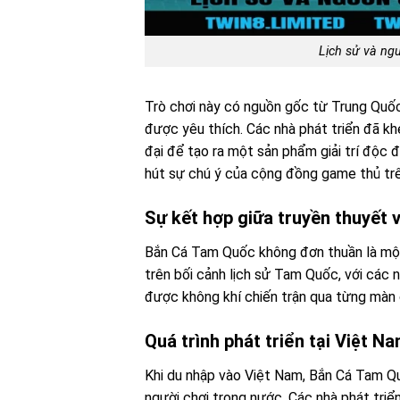
Lịch sử và ng
Trò chơi này có nguồn gốc từ Trung Quốc
được yêu thích. Các nhà phát triển đã kh
đại để tạo ra một sản phẩm giải trí độc
hút sự chú ý của cộng đồng game thủ trên
Sự kết hợp giữa truyền thuyết 
Bắn Cá Tam Quốc không đơn thuần là một
trên bối cảnh lịch sử Tam Quốc, với các 
được không khí chiến trận qua từng màn c
Quá trình phát triển tại Việt N
Khi du nhập vào Việt Nam, Bắn Cá Tam Qu
người chơi trong nước. Các nhà phát triể