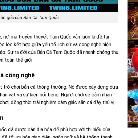
uồn gốc của Bắn Cá Tam Quốc
Sảnh
, nơi mà truyền thuyết Tam Quốc vẫn luôn là đề tài
éo léo kết hợp giữa yếu tố lịch sử và công nghệ hiện
 đáo. Sự ra đời của Bắn Cá Tam Quốc đã nhanh chóng thu
 toàn thế giới.
Bắn 
và công nghệ
 trò chơi bắn cá thông thường. Nó được xây dựng dựa
nhân vật và sự kiện nổi tiếng. Người chơi sẽ cảm nhận
hơi, đồng thời trải nghiệm cảm giác săn cá đầy thú vị.
Bắn 
am
Quố
ốc đã được bản địa hóa để phù hợp với thị hiếu của
n đã tối ưu hóa giao diện, ngôn ngữ và hệ thống thanh