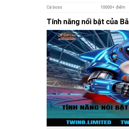
Cá boss
10000+ điểm
Tính năng nổi bật của Bắ