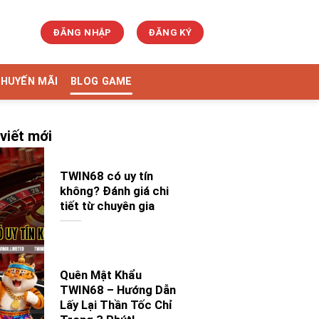
ĐĂNG NHẬP
ĐĂNG KÝ
KHUYẾN MÃI
BLOG GAME
 viết mới
TWIN68 có uy tín
không? Đánh giá chi
tiết từ chuyên gia
N68 có
ín không
Quên Mật Khẩu
TWIN68 – Hướng Dẫn
Lấy Lại Thần Tốc Chỉ
 mật